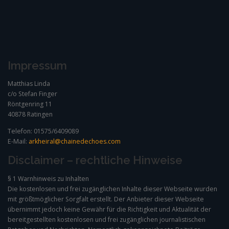
Skip
to
content
Impressum
Matthias Linda
c/o Stefan Finger
Röntgenring 11
40878 Ratingen
Telefon: 01575/6409089
E-Mail:
arkheiral@chainedechoes.com
Disclaimer – rechtliche Hinweise
§ 1 Warnhinweis zu Inhalten
Die kostenlosen und frei zugänglichen Inhalte dieser Webseite wurden
mit größtmöglicher Sorgfalt erstellt. Der Anbieter dieser Webseite
übernimmt jedoch keine Gewähr für die Richtigkeit und Aktualität der
bereitgestellten kostenlosen und frei zugänglichen journalistischen