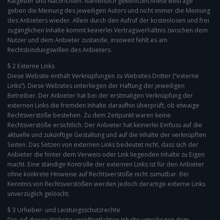
Ratgeber und Nachrichten. Namentlich gekennzeichnete Beiträge
geben die Meinung des jeweiligen Autors und nicht immer die Meinung
des Anbieters wieder. Allein durch den Aufruf der kostenlosen und frei
zugänglichen Inhalte kommt keinerlei Vertragsverhältnis zwischen dem
Nutzer und dem Anbieter zustande, insoweit fehlt es am
Rechtsbindungswillen des Anbieters.
§ 2 Externe Links
Diese Website enthält Verknüpfungen zu Websites Dritter (“externe
Links”). Diese Websites unterliegen der Haftung der jeweiligen
Betreiber. Der Anbieter hat bei der erstmaligen Verknüpfung der
externen Links die fremden Inhalte daraufhin überprüft, ob etwaige
Rechtsverstöße bestehen. Zu dem Zeitpunkt waren keine
Rechtsverstöße ersichtlich. Der Anbieter hat keinerlei Einfluss auf die
aktuelle und zukünftige Gestaltung und auf die Inhalte der verknüpften
Seiten. Das Setzen von externen Links bedeutet nicht, dass sich der
Anbieter die hinter dem Verweis oder Link liegenden Inhalte zu Eigen
macht. Eine ständige Kontrolle der externen Links ist für den Anbieter
ohne konkrete Hinweise auf Rechtsverstöße nicht zumutbar. Bei
Kenntnis von Rechtsverstößen werden jedoch derartige externe Links
unverzüglich gelöscht.
§ 3 Urheber- und Leistungsschutzrechte
Die auf dieser Website veröffentlichten Inhalte unterliegen dem